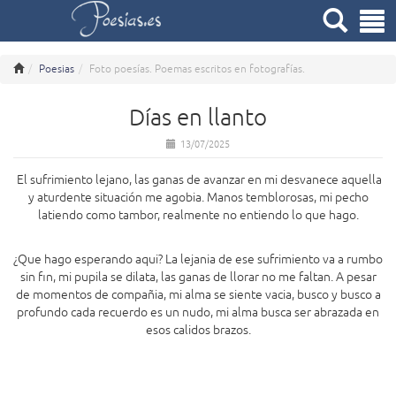
Poesias
Foto poesías. Poemas escritos en fotografías.
Días en llanto
13/07/2025
El sufrimiento lejano, las ganas de avanzar en mi desvanece aquella
y aturdente situación me agobia. Manos temblorosas, mi pecho
latiendo como tambor, realmente no entiendo lo que hago.
¿Que hago esperando aqui? La lejania de ese sufrimiento va a rumbo
sin fin, mi pupila se dilata, las ganas de llorar no me faltan. A pesar
de momentos de compañia, mi alma se siente vacia, busco y busco a
profundo cada recuerdo es un nudo, mi alma busca ser abrazada en
esos calidos brazos.